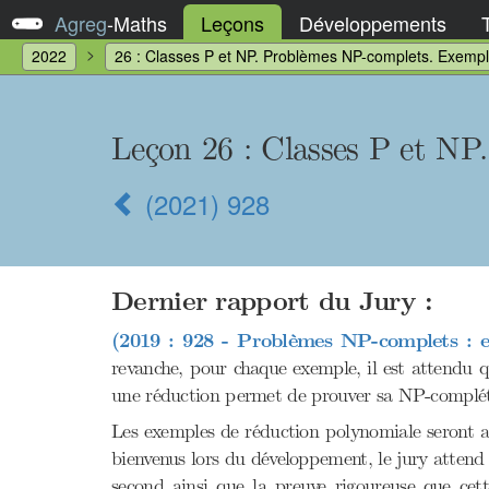
Agreg
-
Maths
Leçons
Développements
2022
26 : Classes P et NP. Problèmes NP-complets. Exempl
Leçon 26 : Classes P et NP
(2021) 928
Dernier rapport du Jury :
(2019 : 928 - Problèmes NP-complets : e
revanche, pour chaque exemple, il est attendu q
une réduction permet de prouver sa NP-complé
Les exemples de réduction polynomiale seront aut
bienvenus lors du développement, le jury attend 
second ainsi que la preuve rigoureuse que cett