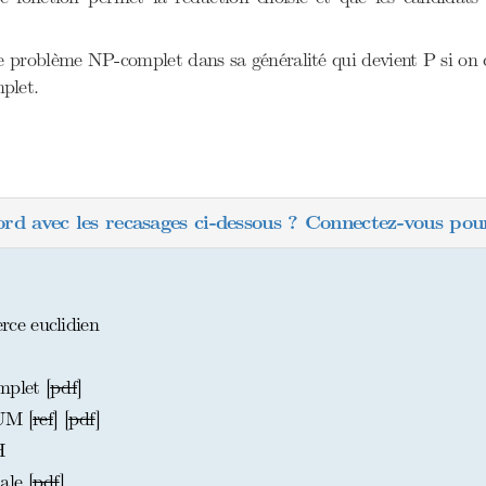
e problème NP-complet dans sa généralité qui devient P si on 
plet.
ord avec les recasages ci-dessous ? Connectez-vous pour
ce euclidien
plet [
pdf
]
UM [
ref
] [
pdf
]
H
le [
pdf
]