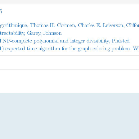
5
algorithmique, Thomas H. Cormen, Charles E. Leiserson, Cliffo
ractability, Garey, Johnson
P-complete polynomial and integer divisibility, Plaisted
) expected time algorithm for the graph coloring problem, Wi