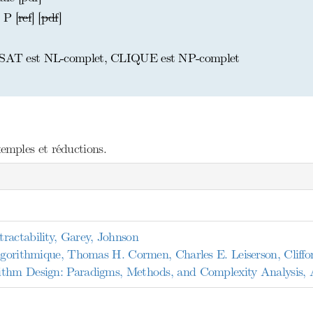
 P [
ref
] [
pdf
]
 2-SAT est NL-complet, CLIQUE est NP-complet
mples et réductions.
ractability, Garey, Johnson
algorithmique, Thomas H. Cormen, Charles E. Leiserson, Cliffo
ithm Design: Paradigms, Methods, and Complexity Analysis, A