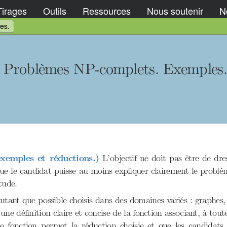
Tirages
Outils
Ressources
Nous soutenir
No
es.
. Problèmes NP-complets. Exemples.
xemples et réductions.)
L’objectif ne doit pas être de dres
ue le candidat puisse au moins expliquer clairement le problè
tude.
ant que possible choisis dans des domaines variés : graphes, ar
une définition claire et concise de la fonction associant, à to
e fonction permet la réduction choisie et que les candidats