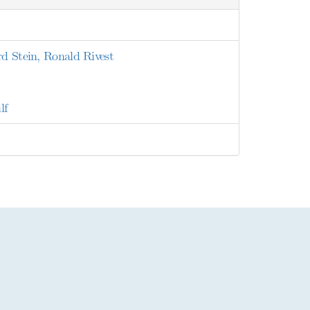
rd Stein, Ronald Rivest
lf