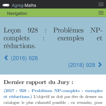
Agreg
-
Maths
Act
la
Navigation
Act
nav
la
sou
nav
Leçon 928 : Problèmes NP-
complets : exemples et
réductions.
(2016) 928
(2018) 928
Dernier rapport du Jury :
(2017 : 928 - Problèmes NP-complets : exemples
et réductions.)
L’objectif ne doit pas être de dresser un
catalogue le plus exhaustif possible ; en revanche, pour