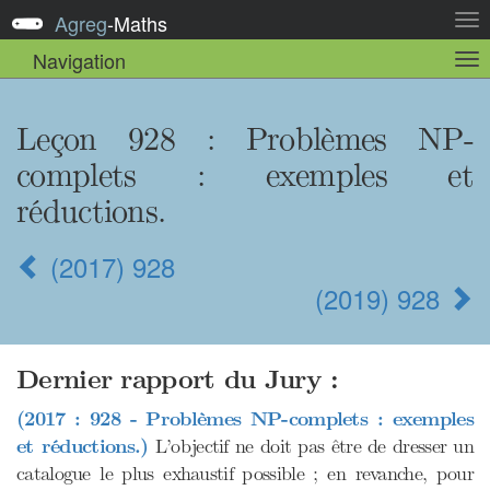
Agreg
-
Maths
Act
la
Navigation
Act
nav
la
sou
nav
Leçon 928 : Problèmes NP-
complets : exemples et
réductions.
(2017) 928
(2019) 928
Dernier rapport du Jury :
(2017 : 928 - Problèmes NP-complets : exemples
et réductions.)
L’objectif ne doit pas être de dresser un
catalogue le plus exhaustif possible ; en revanche, pour