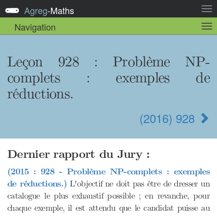
Agreg
-
Maths
Act
la
Navigation
Act
nav
la
sou
nav
Leçon 928 : Problème NP-
complets : exemples de
réductions.
(2016) 928
Dernier rapport du Jury :
(2015 : 928 - Problème NP-complets : exemples
de réductions.)
L'objectif ne doit pas être de dresser un
catalogue le plus exhaustif possible ; en revanche, pour
chaque exemple, il est attendu que le candidat puisse au