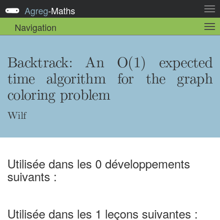
Agreg
-
Maths
Act
la
Navigation
Act
nav
la
sou
nav
Backtrack: An O(1) expected
time algorithm for the graph
coloring problem
Wilf
Utilisée dans les 0 développements
suivants :
Utilisée dans les 1 leçons suivantes :