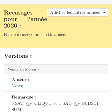
Recasages
Afficher les autres années
pour l'année
2026 :
Pas de recasages pour cette année.
Versions :
Version de Meven
Auteur :
Meven
Remarque :
≤
P
≤
P
3-SAT
CLIQUE et 3-SAT
SUBSET-
≤
≤
P
P
SUM