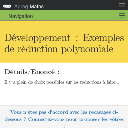
Agreg
-
Maths
Act
la
Navigation
Act
nav
la
sou
nav
Développement : Exemples
de réduction polynomiale
Détails/Enoncé :
Il y a plein de choix possibles sur les réductions à faire…
Vous n'êtes pas d'accord avec les recasages ci-
dessous ? Connectez-vous pour proposer les vôtres
!