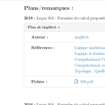
Plans/remarques :
2018 :
Leçon 916 - Formules du calcul proposition
Plan de sieghttct
Auteur :
sieghttct
Références :
Logique mathémat
Logique et fondem
Computational Co
Computational co
Topologie , Queffe
Fichier :
916.pdf
2016 :
Leçon 916 - Formules du calcul proposition