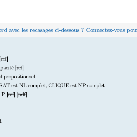
ord avec les recasages ci-dessous ? Connectez-vous pour
[
ref
]
acité [
ref
]
 propositionnel
 2-SAT est NL-complet, CLIQUE est NP-complet
 P [
ref
] [
pdf
]
H