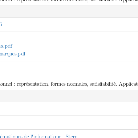
6
s.pdf
arques.pdf
nel : représentation, formes normales, satisfiabilité. Applicat
atiques de l'informatique , Stern