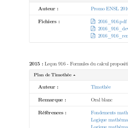
Auteur :
Promo ENSL 201
Fichiers :
2016_916.pdf
2016_916_dev
2016_916_rem
2015 :
Leçon 916 - Formules du calcul proposition
Plan de Timothée
Auteur :
Timothée
Remarque :
Oral blanc
Références :
Fondements mathém
Logique mathémat
Logique mathémat