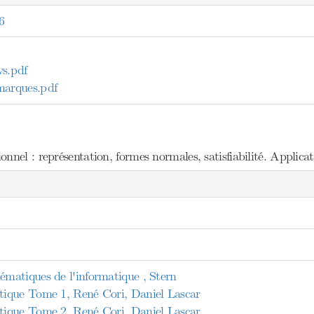
6
s.pdf
arques.pdf
nel : représentation, formes normales, satisfiabilité. Applicat
atiques de l'informatique , Stern
ique Tome 1, René Cori, Daniel Lascar
ique Tome 2, René Cori, Daniel Lascar