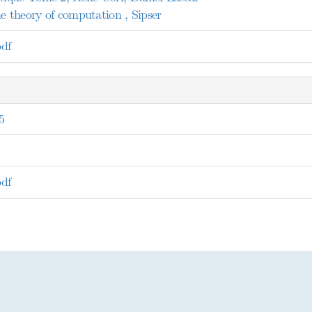
e theory of computation , Sipser
df
5
df