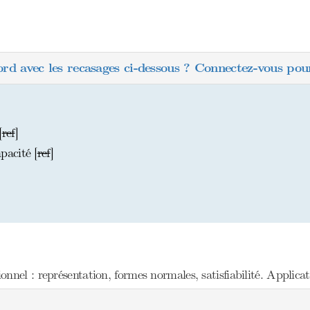
ord avec les recasages ci-dessous ? Connectez-vous pour
[
ref
]
acité [
ref
]
nel : représentation, formes normales, satisfiabilité. Applicat