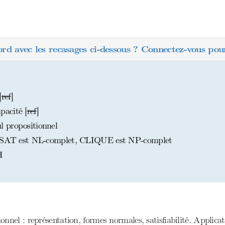
ord avec les recasages ci-dessous ? Connectez-vous pour
[
ref
]
acité [
ref
]
 propositionnel
 2-SAT est NL-complet, CLIQUE est NP-complet
H
nel : représentation, formes normales, satisfiabilité. Applicat