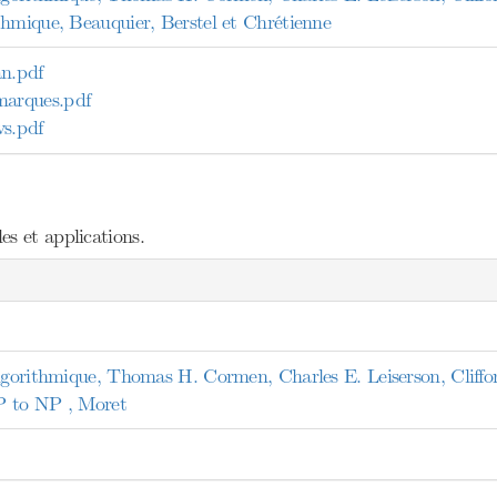
thmique, Beauquier, Berstel et Chrétienne
n.pdf
arques.pdf
s.pdf
s et applications.
algorithmique, Thomas H. Cormen, Charles E. Leiserson, Cliffo
P to NP , Moret