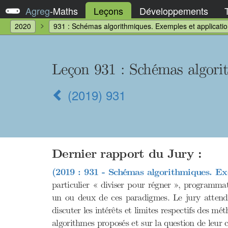
Agreg
-
Maths
Leçons
Développements
2020
931 : Schémas algorithmiques. Exemples et applicatio
Leçon 931 : Schémas algori
(2019) 931
Dernier rapport du Jury :
(2019 : 931 - Schémas algorithmiques. Exe
particulier « diviser pour régner », programma
un ou deux de ces paradigmes. Le jury attend d
discuter les intérêts et limites respectifs des m
algorithmes proposés et sur la question de leur