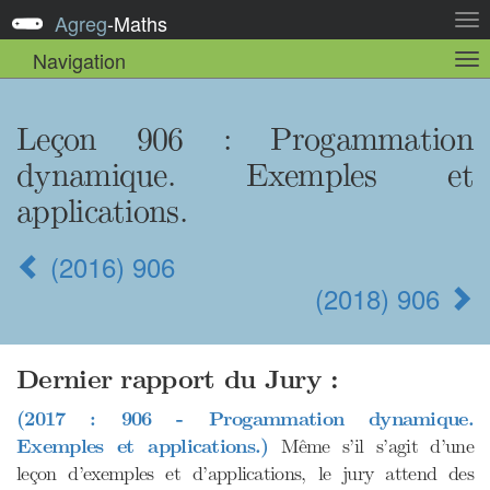
Agreg
-
Maths
Act
la
Navigation
Act
nav
la
sou
nav
Leçon 906 : Progammation
dynamique. Exemples et
applications.
(2016) 906
(2018) 906
Dernier rapport du Jury :
(2017 : 906 - Progammation dynamique.
Exemples et applications.)
Même s’il s’agit d’une
leçon d’exemples et d’applications, le jury attend des