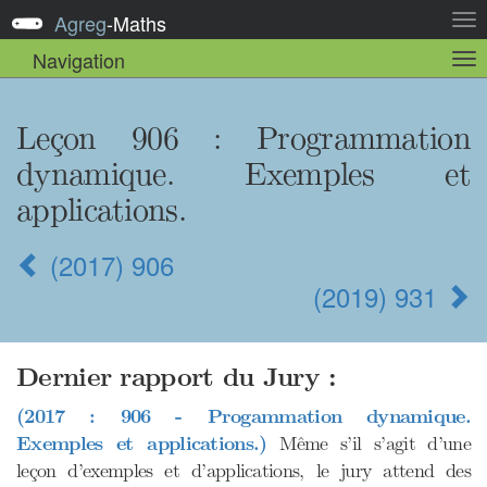
Agreg
-
Maths
Act
la
Navigation
Act
nav
la
sou
nav
Leçon 906 : Programmation
dynamique. Exemples et
applications.
(2017) 906
(2019) 931
Dernier rapport du Jury :
(2017 : 906 - Progammation dynamique.
Exemples et applications.)
Même s’il s’agit d’une
leçon d’exemples et d’applications, le jury attend des