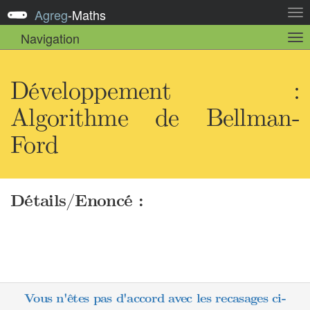
Agreg
-
Maths
Act
la
Navigation
Act
nav
la
sou
nav
Développement :
Algorithme de Bellman-
Ford
Détails/Enoncé :
Vous n'êtes pas d'accord avec les recasages ci-