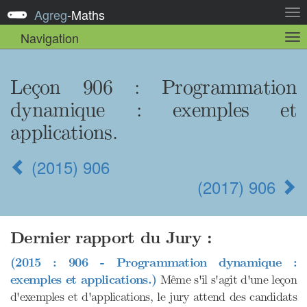
Agreg
-
Maths
Act
la
Navigation
Act
nav
la
sou
nav
Leçon 906 : Programmation
dynamique : exemples et
applications.
(2015) 906
(2017) 906
Dernier rapport du Jury :
(2015 : 906 - Programmation dynamique :
exemples et applications.)
Même s'il s'agit d'une leçon
d'exemples et d'applications, le jury attend des candidats