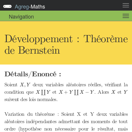
Agreg
-
Maths
Act
la
Navigation
Act
nav
la
sou
nav
Développement : Théorème
de Bernstein
Détails/Enoncé :
X
,
Y
Soient
deux variables aléatoires réelles, vérifiant la
,
X
Y
X
∐
Y
X
+
Y
∐
X
−
Y
X
Y
condition que
et
. Alors
et
+
−
∐
∐
X
Y
X
Y
X
Y
X
Y
suivent des lois normales.
Variation du théorème : Soient X et Y deux variables
aléatoires indépendantes admettant des moments de tout
ordre (hypothèse non nécessaire pour le résultat, mais