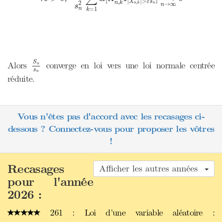
|
|
>
X
ε
s
,
n
k
2
,
→
∞
n
n
k
n
s
n
=
1
k
S
n
s
n
S
Alors
converge en loi vers une loi normale centrée
n
s
n
réduite.
Vous n'êtes pas d'accord avec les recasages ci-
dessous ? Connectez-vous pour proposer les vôtres
!
Recasages
Afficher les autres années
pour l'année
2026 :
261 : Loi d’une variable aléatoire :