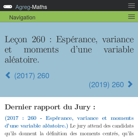
Agreg
-
Maths
Act
la
Navigation
Act
nav
la
sou
nav
Leçon 260 : Espérance, variance
et moments d’une variable
aléatoire.
(2017) 260
(2019) 260
Dernier rapport du Jury :
(2017 : 260 - Espérance, variance et moments
d'une variable aléatoire.)
Le jury attend des candidats
qu’ils donnent la définition des moments centrés, qu’ils