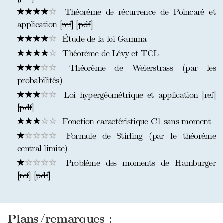
Théorème de récurrence de Poincaré et
application [
ref
] [
pdf
]
Étude de la loi Gamma
Théorème de Lévy et TCL
Théorème de Weierstrass (par les
probabilités)
Loi hypergéométrique et application [
ref
]
[
pdf
]
Fonction caractéristique C1 sans moment
Formule de Stirling (par le théorème
central limite)
Problème des moments de Hamburger
[
ref
] [
pdf
]
Plans/remarques :