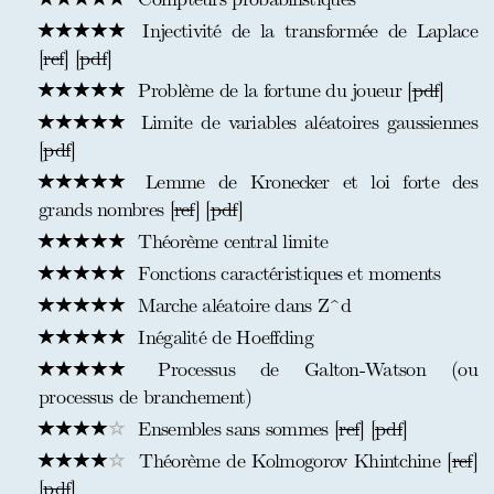
Injectivité de la transformée de Laplace
[
ref
] [
pdf
]
Problème de la fortune du joueur [
pdf
]
Limite de variables aléatoires gaussiennes
[
pdf
]
Lemme de Kronecker et loi forte des
grands nombres [
ref
] [
pdf
]
Théorème central limite
Fonctions caractéristiques et moments
Marche aléatoire dans Z^d
Inégalité de Hoeffding
Processus de Galton-Watson (ou
processus de branchement)
Ensembles sans sommes [
ref
] [
pdf
]
Théorème de Kolmogorov Khintchine [
ref
]
[
pdf
]