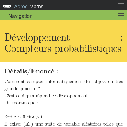
Agreg
-
Maths
Act
la
Navigation
Act
nav
la
sou
nav
Développement :
Compteurs probabilistiques
Détails/Enoncé :
Comment compter informatiquement des objets en très
grande quantité ?
C'est ce à quoi répond ce développement.
On montre que :
δ
>
0
ε
>
0
Soit
et
.
>
0
>
0
ε
δ
(
X
n
)
Il existe
une suite de variable aléatoires telles que
(
)
X
n