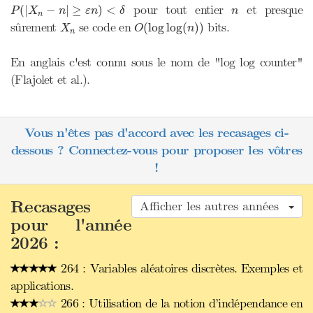
P
(
|
X
n
−
n
|
≥
ε
n
)
<
δ
n
pour tout entier
et presque
(
|
−
|
≥
)
<
P
X
n
ε
n
δ
n
n
O
(
log
log
(
n
)
)
X
n
sûrement
se code en
bits.
(
log
log
(
)
)
X
O
n
n
En anglais c'est connu sous le nom de "log log counter"
(Flajolet et al.).
Vous n'êtes pas d'accord avec les recasages ci-
dessous ? Connectez-vous pour proposer les vôtres
!
Recasages
Afficher les autres années
pour l'année
2026 :
264 : Variables aléatoires discrètes. Exemples et
applications.
266 : Utilisation de la notion d’indépendance en