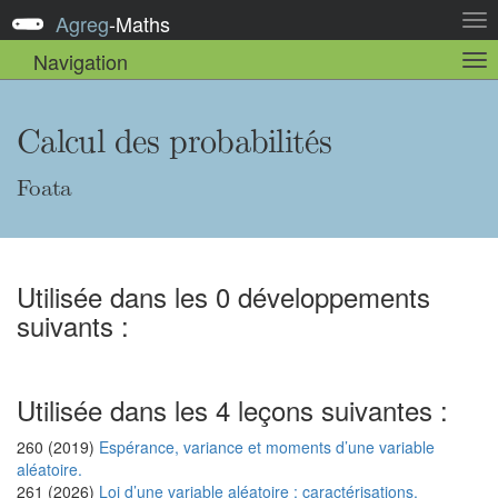
Agreg
-
Maths
Act
la
Navigation
Act
nav
la
sou
nav
Calcul des probabilités
Foata
Utilisée dans les 0 développements
suivants :
Utilisée dans les 4 leçons suivantes :
260 (2019)
Espérance, variance et moments d’une variable
aléatoire.
261 (2026)
Loi d’une variable aléatoire : caractérisations,