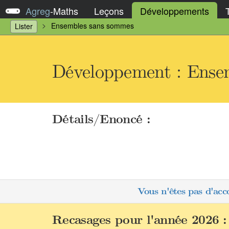
Agreg
-
Maths
Leçons
Développements
Ensembles sans sommes
Lister
Développement : Ense
Détails/Enoncé :
Vous n'êtes pas d'acc
Recasages pour l'année 2026 :