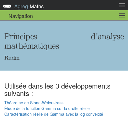
Agreg
-
Maths
Act
la
Navigation
Act
nav
la
sou
nav
Principes d'analyse
mathématiques
Rudin
Utilisée dans les 3 développements
suivants :
Théorème de Stone-Weierstrass
Étude de la fonction Gamma sur la droite réelle
Caractérisation réelle de Gamma avec la log convexité