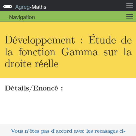
Agreg
-
Maths
Act
la
Navigation
Act
nav
la
sou
nav
Développement : Étude de
la fonction Gamma sur la
droite réelle
Détails/Enoncé :
Vous n'êtes pas d'accord avec les recasages ci-