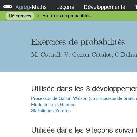
Agreg
-
Maths
Leçons
Développements
Exercices de probabilités
Références
Exercices de probabilités
M. Cottrell, V. Genon-Catalot, C.Duha
Utilisée dans les 3 développemen
Processus de Galton-Watson (ou processus de branc
Étude de la loi Gamma
Statistiques d'ordres
Utilisée dans les 9 leçons suivan