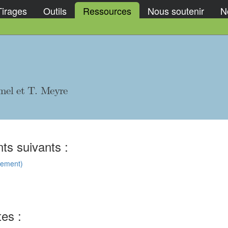
Tirages
Outils
Ressources
Nous soutenir
No
mel et T. Meyre
ts suivants :
hement)
tes :