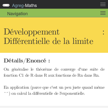
Agreg
-
Maths
Act
la
Navigation
Act
nav
la
sou
nav
Développement :
Différentielle de la limite
Détails/Enoncé :
On généralise le théorème de converge d'une suite de
fonction C1 de R dans R aux fonctions de Rn dans Rn.
En application (parce que c'est un peu juste quand même
^^) on calcul la différentielle de l'exponentielle.