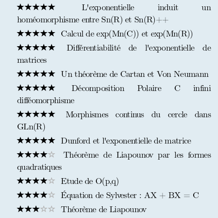
L'exponentielle induit un
homéomorphisme entre Sn(R) et Sn(R)++
Calcul de exp(Mn(C)) et exp(Mn(R))
Différentiabilité de l'exponentielle de
matrices
Un théorème de Cartan et Von Neumann
Décomposition Polaire C infini
difféomorphisme
Morphismes continus du cercle dans
GLn(R)
Dunford et l'exponentielle de matrice
Théorème de Liapounov par les formes
quadratiques
Etude de O(p,q)
Équation de Sylvester : AX + BX = C
Théorème de Liapounov