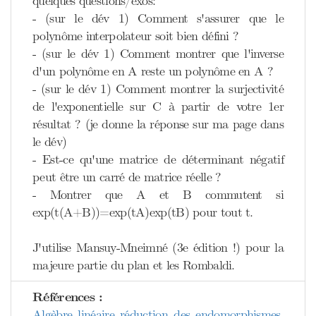
quelques questions/exos:
- (sur le dév 1) Comment s'assurer que le
polynôme interpolateur soit bien défini ?
- (sur le dév 1) Comment montrer que l'inverse
d'un polynôme en A reste un polynôme en A ?
- (sur le dév 1) Comment montrer la surjectivité
de l'exponentielle sur C à partir de votre 1er
résultat ? (je donne la réponse sur ma page dans
le dév)
- Est-ce qu'une matrice de déterminant négatif
peut être un carré de matrice réelle ?
- Montrer que A et B commutent si
exp(t(A+B))=exp(tA)exp(tB) pour tout t.
J'utilise Mansuy-Mneimné (3e édition !) pour la
majeure partie du plan et les Rombaldi.
Références :
Algèbre linéaire réduction des endomorphismes,