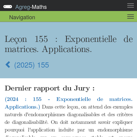
Agreg
-
Maths
Act
la
Navigation
Act
nav
la
sou
nav
Leçon 155
: Exponentielle de
matrices. Applications.
(2025) 155
Dernier rapport du Jury :
(2024 : 155 - Exponentielle de matrices.
Applications.)
Dans cette leçon, on attend des exemples
naturels d'endomorphismes diagonalisables et des critères
de diagonalisabilité. On doit notamment savoir expliquer
pourquoi l'application induite par un endomorphisme