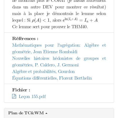
ne montrais plus le COR41 (je faisais autrement
dans un autre DEV pour montrer ce résultat)
mais à la place je démontrais le lemme selon
e
ln
(
I
n
+
A
)
=
I
n
+
A
ρ
(
A
)
<
1
ln
(
+
)
lequel : Si
, alors
(
)
<
1
=
+
I
A
ρ
A
e
I
A
n
n
Ce lemme sert pour prouver le THM40.
Références :
Mathématiques pour l'agrégation: Algèbre et
géométrie, Jean Etienne Rombaldi
Nouvelles histoires hédonistes de groupes et
géométries, P. Caldero, J. Germoni
Algèbre et probabilités, Gourdon
Équations différentielles, Florent Berthelin
Fichier :
Leçon 155.pdf
Plan de TC&WM