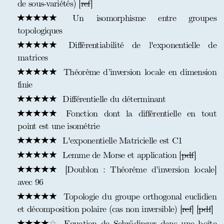
de sous-variétés) [
ref
]
Un isomorphisme entre groupes
topologiques
Différentiabilité de l'exponentielle de
matrices
Théorème d’inversion locale en dimension
finie
Différentielle du déterminant
Fonction dont la différentielle en tout
point est une isométrie
L'exponentielle Matricielle est C1
Lemme de Morse et application [
pdf
]
[Doublon : Théorème d’inversion locale]
avec 96
Topologie du groupe orthogonal euclidien
et décomposition polaire (cas non inversible) [
ref
] [
pdf
]
Equation de Schrödinger dans une boîte