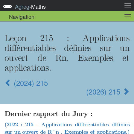
Agreg
-
Maths
Act
la
Navigation
Act
nav
la
sou
nav
Leçon 215
: Applications
différentiables définies sur un
ouvert de Rn. Exemples et
applications.
(2024) 215
(2026) 215
Dernier rapport du Jury :
(2022 : 215 - Applications différentiables définies
sur un ouvert de R^n . Exemples et applications.)