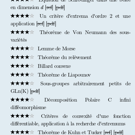
d
en dimension
[
ref
] [
pdf
]
d
Un critère d'extrema d'ordre 2 et une
application [
ref
] [
pdf
]
Théorème de Von Neumann des sous-
variétés
Lemme de Morse
Théorème du relèvement
Billard convexe
Théorème de Liapounov
Sous-groupes arbitrairement petits de
GLn(K) [
pdf
]
Décomposition Polaire C infini
difféomorphisme
Critères de convexité d'une fonction
différentiable, application à la recherche d'extremums
Théorème de Kuhn et Tucker [
ref
] [
pdf
]