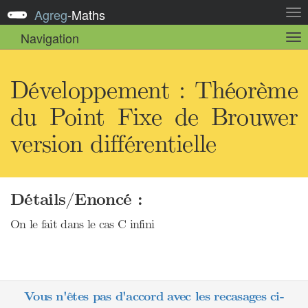
Agreg
-
Maths
Act
la
Navigation
Act
nav
la
sou
nav
Développement : Théorème
du Point Fixe de Brouwer
version différentielle
Détails/Enoncé :
On le fait dans le cas C infini
Vous n'êtes pas d'accord avec les recasages ci-