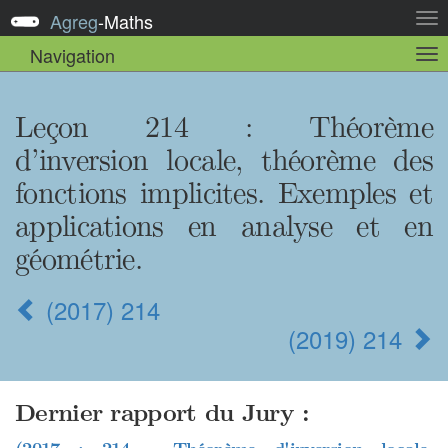
Agreg
-
Maths
Act
la
Navigation
Act
nav
la
sou
nav
Leçon 214 : Théorème
d’inversion locale, théorème des
fonctions implicites. Exemples et
applications en analyse et en
géométrie.
(2017) 214
(2019) 214
Dernier rapport du Jury :