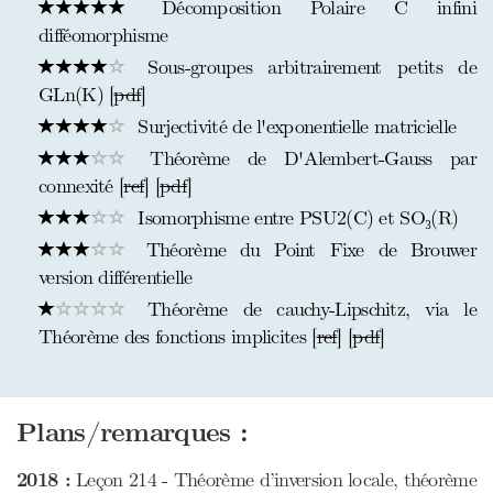
Décomposition Polaire C infini
difféomorphisme
Sous-groupes arbitrairement petits de
GLn(K) [
pdf
]
Surjectivité de l'exponentielle matricielle
Théorème de D'Alembert-Gauss par
connexité [
ref
] [
pdf
]
Isomorphisme entre PSU2(C) et SO₃(R)
Théorème du Point Fixe de Brouwer
version différentielle
Théorème de cauchy-Lipschitz, via le
Théorème des fonctions implicites [
ref
] [
pdf
]
Plans/remarques :
2018 :
Leçon 214 - Théorème d’inversion locale, théorème