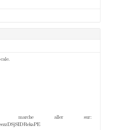
cale.
 marche aller sur:
eezzDSjSIDRekaPE