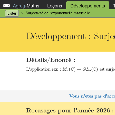
Agreg
-
Maths
Leçons
Développements
Surjectivité de l'exponentielle matricielle
Lister
Développement : Surject
Détails/Enoncé :
exp
:
M
n
(
C
)
→
G
L
n
(
C
)
C
C
L'application
est surje
exp
:
(
)
→
(
)
M
G
L
n
n
Vous n'êtes pas d'acc
Recasages pour l'année 2026 :