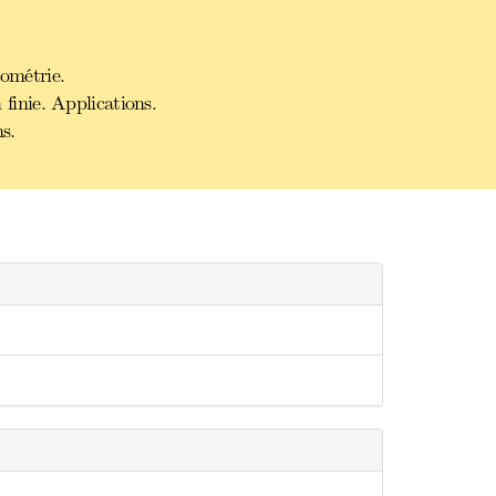
éométrie.
inie. Applications.
s.