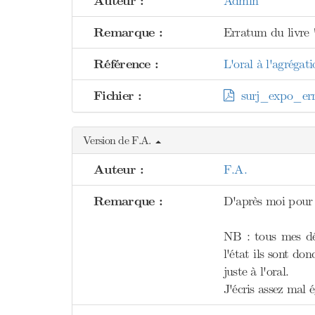
Auteur :
Admin
Remarque :
Erratum du livre 
Référence :
L'oral à l'agréga
Fichier :
surj_expo_err
Version de F.A.
Auteur :
F.A.
Remarque :
D'après moi pour l
NB : tous mes dév
l'état ils sont do
juste à l'oral.
J'écris assez mal 