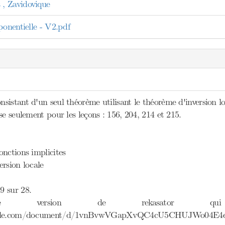
, Zavidovique
ponentielle - V2.pdf
istant d'un seul théorème utilisant le théorème d'inversion lo
se seulement pour les leçons : 156, 204, 214 et 215.
onctions implicites
rsion locale
9 sur 28.
e version de rekasator qui
oogle.com/document/d/1vnBvwVGapXvQC4cU5CHUJWo04E4