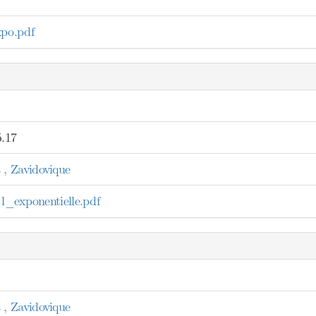
xpo.pdf
5.17
, Zavidovique
 l_exponentielle.pdf
, Zavidovique