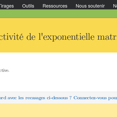
Tirages
Outils
Ressources
Nous soutenir
No
ivité de l'exponentielle matri
ctive.
ord avec les recasages ci-dessous ? Connectez-vous pour