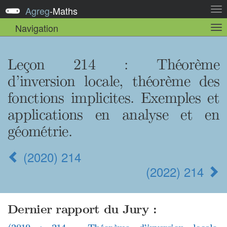
Agreg
-
Maths
Act
la
Navigation
Act
nav
la
sou
nav
Leçon 214
: Théorème
d’inversion locale, théorème des
fonctions implicites. Exemples et
applications en analyse et en
géométrie.
(2020) 214
(2022) 214
Dernier rapport du Jury :