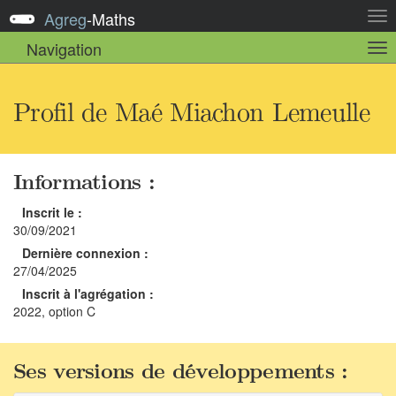
Agreg
-
Maths
Act
la
Navigation
Act
nav
la
sou
nav
Profil de Maé Miachon Lemeulle
Informations :
Inscrit le :
30/09/2021
Dernière connexion :
27/04/2025
Inscrit à l'agrégation :
2022, option C
Ses versions de développements :