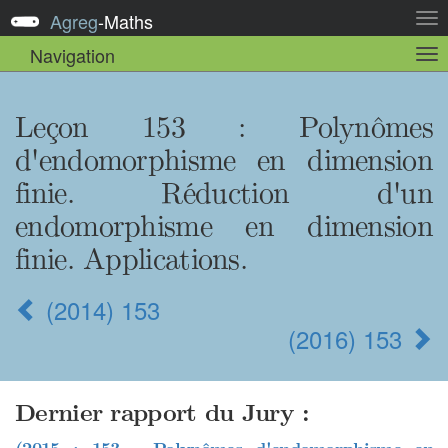
Agreg
-
Maths
Act
la
Navigation
Act
nav
la
sou
nav
Leçon 153 : Polynômes
d'endomorphisme en dimension
finie. Réduction d'un
endomorphisme en dimension
finie. Applications.
(2014) 153
(2016) 153
Dernier rapport du Jury :