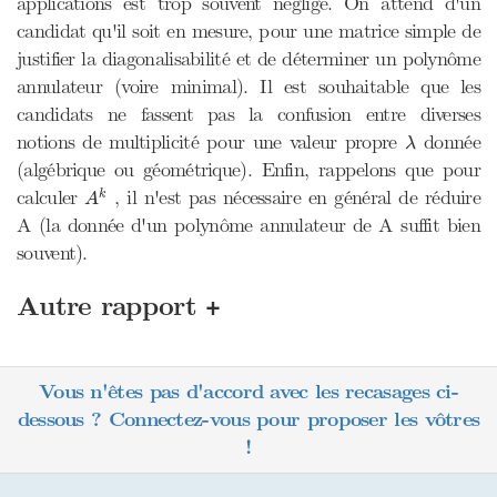
applications est trop souvent négligé. On attend d'un
candidat qu'il soit en mesure, pour une matrice simple de
justifier la diagonalisabilité et de déterminer un polynôme
annulateur (voire minimal). Il est souhaitable que les
candidats ne fassent pas la confusion entre diverses
λ
notions de multiplicité pour une valeur propre
donnée
λ
(algébrique ou géométrique). Enfin, rappelons que pour
A
k
calculer
, il n'est pas nécessaire en général de réduire
k
A
A (la donnée d'un polynôme annulateur de A suffit bien
souvent).
+
Autre rapport
Vous n'êtes pas d'accord avec les recasages ci-
dessous ? Connectez-vous pour proposer les vôtres
!