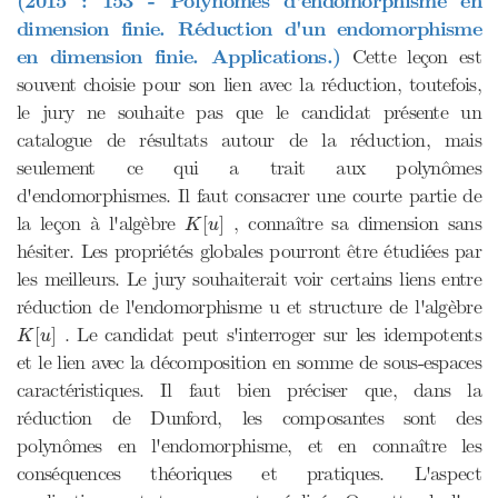
(2015 : 153 - Polynômes d'endomorphisme en
dimension finie. Réduction d'un endomorphisme
en dimension finie. Applications.)
Cette leçon est
souvent choisie pour son lien avec la réduction, toutefois,
le jury ne souhaite pas que le candidat présente un
catalogue de résultats autour de la réduction, mais
seulement ce qui a trait aux polynômes
d'endomorphismes. Il faut consacrer une courte partie de
K
[
u
]
la leçon à l'algèbre
, connaître sa dimension sans
[
]
K
u
hésiter. Les propriétés globales pourront être étudiées par
les meilleurs. Le jury souhaiterait voir certains liens entre
réduction de l'endomorphisme u et structure de l'algèbre
K
[
u
]
. Le candidat peut s'interroger sur les idempotents
[
]
K
u
et le lien avec la décomposition en somme de sous-espaces
caractéristiques. Il faut bien préciser que, dans la
réduction de Dunford, les composantes sont des
polynômes en l'endomorphisme, et en connaître les
conséquences théoriques et pratiques. L'aspect