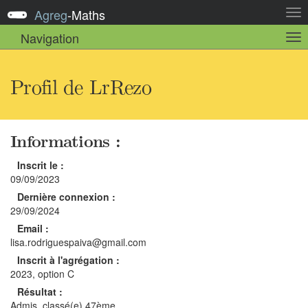
Agreg
-
Maths
Act
la
Navigation
Act
nav
la
sou
nav
Profil de LrRezo
Informations :
Inscrit le :
09/09/2023
Dernière connexion :
29/09/2024
Email :
lisa.rodriguespaiva@gmail.com
Inscrit à l'agrégation :
2023, option C
Résultat :
Admis, classé(e) 47ème