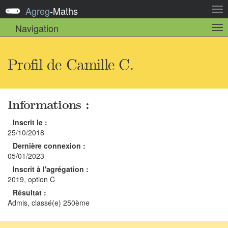
Agreg
-
Maths
Act
la
Navigation
Act
nav
la
sou
nav
Profil de Camille C.
Informations :
Inscrit le :
25/10/2018
Dernière connexion :
05/01/2023
Inscrit à l'agrégation :
2019, option C
Résultat :
Admis, classé(e) 250ème