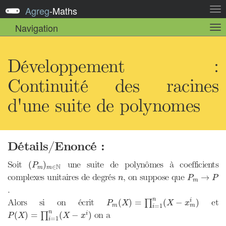
Agreg
-
Maths
Act
la
Navigation
Act
nav
la
sou
nav
Développement :
Continuité des racines
d'une suite de polynomes
Détails/Enoncé :
(
P
m
)
m
∈
N
Soit
une suite de polynômes à coefficients
(
)
P
N
∈
m
m
P
m
→
P
n
complexes unitaires de degrés
, on suppose que
→
n
P
P
m
.
P
m
(
X
)
=
∏
i
=
1
n
(
X
−
x
m
i
)
n
Alors si on écrit
et
(
)
=
(
−
)
i
∏
P
X
X
x
m
m
=
1
i
P
(
X
)
=
∏
i
=
1
n
(
X
−
x
i
)
n
on a
(
)
=
(
−
)
i
∏
P
X
X
x
=
1
i