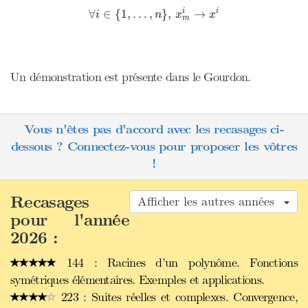
∀
i
∈
{
1
,
.
.
.
,
n
}
,
x
m
i
→
x
i
i
∀
∈
{
1
,
.
.
.
,
}
,
→
i
i
n
x
x
m
Un démonstration est présente dans le Gourdon.
Vous n'êtes pas d'accord avec les recasages ci-
dessous ? Connectez-vous pour proposer les vôtres
!
Recasages
Afficher les autres années
pour l'année
2026 :
144 : Racines d’un polynôme. Fonctions
symétriques élémentaires. Exemples et applications.
223 : Suites réelles et complexes. Convergence,