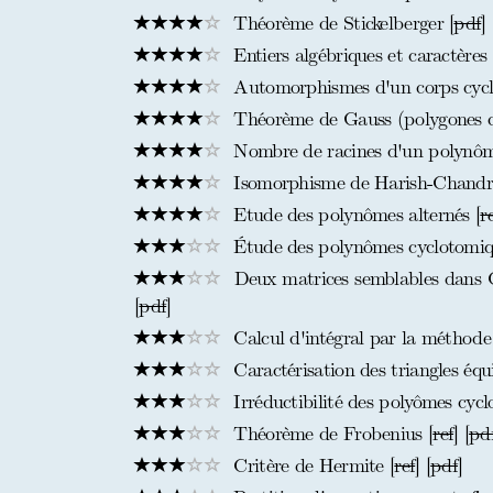
Théorème de Stickelberger [
pdf
]
Entiers algébriques et caractères 
Automorphismes d'un corps cyc
Théorème de Gauss (polygones co
Nombre de racines d'un polynôme
Isomorphisme de Harish-Chandr
Etude des polynômes alternés [
r
Étude des polynômes cyclotomiques
Deux matrices semblables dans C 
[
pdf
]
Calcul d'intégral par la méthode
Caractérisation des triangles équ
Irréductibilité des polyômes cyc
Théorème de Frobenius [
ref
] [
pd
Critère de Hermite [
ref
] [
pdf
]