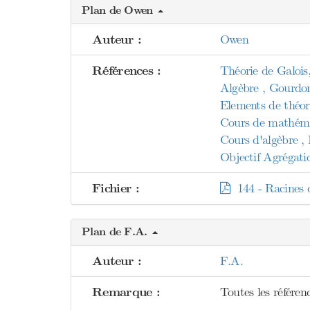
Plan de Owen
Auteur :
Owen
Références :
Théorie de Galois
Algèbre , Gourdo
Elements de théor
Cours de mathéma
Cours d'algèbre , 
Objectif Agrégati
Fichier :
144 - Racines d
Plan de F.A.
Auteur :
F.A.
Remarque :
Toutes les référenc