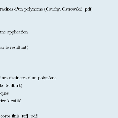
racines d'un polynôme (Cauchy, Ostrowski) [
pdf
]
ne application
ar le résultant)
nes distinctes d'un polynôme
e résultant)
iques
ice identité
orps finis [
ref
] [
pdf
]