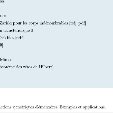
ées
ues
Zariski pour les corps indénombrables [
ref
] [
pdf
]
 caractéristique 0
richlet [
pdf
]
f
]
lyômes
théorème des zéros de Hilbert)
tions symétriques élémentaires. Exemples et applications.