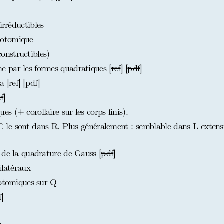
irréductibles
lotomique
nstructibles)
 par les formes quadratiques [
ref
] [
pdf
]
a [
ref
] [
pdf
]
ef
]
 (+ corollaire sur les corps finis).
le sont dans R. Plus généralement : semblable dans L extens
 de la quadrature de Gauss [
pdf
]
ilatéraux
lotomiques sur Q
f
]