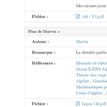
Mes excuses pour l'
Fichier :
144 - V1.pdf
Plan de Marvin
Auteur :
Marvin
Remarque :
La dernière partie
Références :
Elements de théor
Oraux X-ENS Algè
Théorie des corps
Algèbre , Gourdo
Mathématiques pou
Cours d'algèbre , 
Fichier :
Leçon 144.pdf