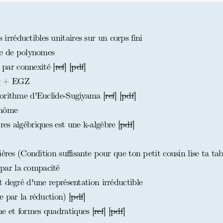
réductibles unitaires sur un corps fini
te de polynomes
ar connexité [
ref
] [
pdf
]
g + EGZ
gorithme d'Euclide-Sugiyama [
ref
] [
pdf
]
ynôme
es algébriques est une k-algèbre [
pdf
]
ères (Condition suffisante pour que ton petit cousin lise ta tab
ar la compacité
 degré d'une représentation irréductible
 par la réduction) [
pdf
]
 et formes quadratiques [
ref
] [
pdf
]