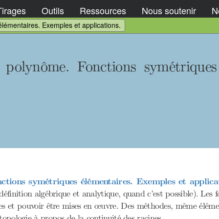
Tirages
Outils
Ressources
Nous soutenir
No
lémentaires. Exemples et applications.
 polynôme. Fonctions symétriques
ctions symétriques élémentaires. Exemples et applicat
(définition algébrique et analytique, quand c’est possible). Les 
isées et pouvoir être mises en œuvre. Des méthodes, même élément
topologie à propos de la continuité des racines.