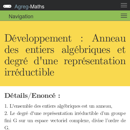
Agreg
-
Maths
Act
la
Navigation
Act
nav
la
sou
nav
Développement : Anneau
des entiers algébriques et
degré d'une représentation
irréductible
Détails/Enoncé :
1. L'ensemble des entiers algébriques est un anneau,
2. Le degré d'une représentation irréductible d’un groupe
ﬁni G sur un espace vectoriel complexe, divise l’ordre de
G.