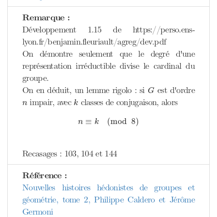
Remarque :
Développement 1.15 de https://perso.ens-
lyon.fr/benjamin.fleuriault/agreg/dev.pdf
On démontre seulement que le degré d'une
représentation irréductible divise le cardinal du
groupe.
G
On en déduit, un lemme rigolo : si
est d'ordre
G
k
n
impair, avec
classes de conjugaison, alors
n
k
n
≡
k
(
mod
8
)
≡
(
mod
8
)
n
k
Recasages : 103, 104 et 144
Référence :
Nouvelles histoires hédonistes de groupes et
géométrie, tome 2, Philippe Caldero et Jérôme
Germoni