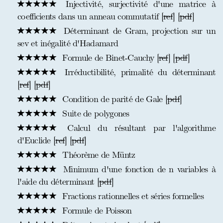
Injectivité, surjectivité d'une matrice à
coefficients dans un anneau commutatif [
ref
] [
pdf
]
Déterminant de Gram, projection sur un
sev et inégalité d'Hadamard
Formule de Binet-Cauchy [
ref
] [
pdf
]
Irréductibilité, primalité du déterminant
[
ref
] [
pdf
]
Condition de parité de Gale [
pdf
]
Suite de polygones
Calcul du résultant par l'algorithme
d'Euclide [
ref
] [
pdf
]
Théorème de Müntz
Minimum d'une fonction de n variables à
l'aide du déterminant [
pdf
]
Fractions rationnelles et séries formelles
Formule de Poisson