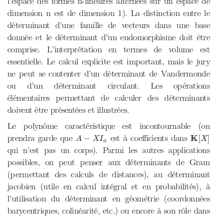
l’espace des formes n-linéaires alternées sur un espace de
dimension n est de dimension 1). La distinction entre le
déterminant d’une famille de vecteurs dans une base
donnée et le déterminant d’un endomorphisme doit être
comprise. L’interprétation en termes de volume est
essentielle. Le calcul explicite est important, mais le jury
ne peut se contenter d’un déterminant de Vandermonde
ou d’un déterminant circulant. Les opérations
élémentaires permettant de calculer des déterminants
doivent être présentées et illustrées.
Le polynôme caractéristique est incontournable (on
K
[
X
]
A
−
X
I
n
prendra garde que
est à coefficients dans
K
−
[
]
A
X
I
X
n
qui n’est pas un corps). Parmi les autres applications
possibles, on peut penser aux déterminants de Gram
(permettant des calculs de distances), au déterminant
jacobien (utile en calcul intégral et en probabilités), à
l’utilisation du déterminant en géométrie (coordonnées
barycentriques, colinéarité, etc.) ou encore à son rôle dans