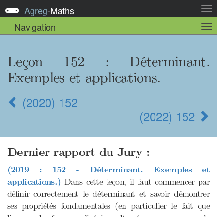
Agreg
-
Maths
Act
la
Navigation
Act
nav
la
sou
nav
Leçon 152
: Déterminant.
Exemples et applications.
(2020) 152
(2022) 152
Dernier rapport du Jury :
(2019 : 152 - Déterminant. Exemples et
applications.)
Dans cette leçon, il faut commencer par
définir correctement le déterminant et savoir démontrer
ses propriétés fondamentales (en particulier le fait que