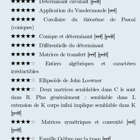
Déterminant circulant [
pdf
]
Application du Vandermonde [
ref
]
Corollaire du théorème de Pascal
(coniques)
Conique et déterminant [
ref
] [
pdf
]
Différentielle du déterminant
Matrices de transfert [
ref
] [
pdf
]
Entiers algébriques et caractères
irréductibles
Ellipsoïde de John Loewner
Deux matrices semblables dans C le sont
dans R. Plus généralement : semblable dans L
extension de K corps infini implique semblable dans K
[
pdf
]
Matrices symétriques et convexité [
ref
]
[
pdf
]
Famille Q-libre par la trace [
ref
]