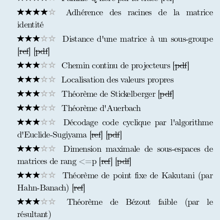
Adhérence des racines de la matrice
identité
Distance d'une matrice à un sous-groupe
[
ref
] [
pdf
]
Chemin continu de projecteurs [
pdf
]
Localisation des valeurs propres
Théorème de Stickelberger [
pdf
]
Théorème d'Auerbach
Décodage code cyclique par l'algorithme
d'Euclide-Sugiyama [
ref
] [
pdf
]
Dimension maximale de sous-espaces de
matrices de rang <=p [
ref
] [
pdf
]
Théorème de point fixe de Kakutani (par
Hahn-Banach) [
ref
]
Théorème de Bézout faible (par le
résultant)