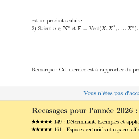
est un produit scalaire.
(
X
,
X
2
,
…
,
X
n
)
n
∈
N
∗
F
=
∗
2
2) Soient
N
et
F
Vect
∈
=
(
,
,
…
,
)
n
n
X
X
X
Remarque : Cet exercice est à rapprocher du pr
Vous n'êtes pas d'acc
Recasages pour l'année 2026 :
149 : Déterminant. Exemples et applic
161 : Espaces vectoriels et espaces affin