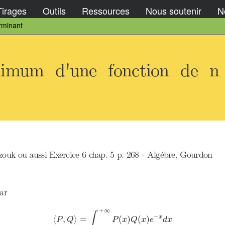
Tirages
Outils
Ressources
Nous soutenir
No
rminant
imum d'une fonction de n v
zouk ou aussi Exercice 6 chap. 5 p. 268 - Algèbre, Gourdon
ar
⟨
P
,
Q
⟩
=
∫
0
+
∞
P
(
x
)
Q
(
x
)
e
−
x
d
x
+
∞
∫
−
x
⟨
,
⟩
=
(
)
(
)
P
Q
P
x
Q
x
e
d
x