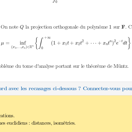
0
Q
1
F
. On note
la projection orthogonale du polynôme
sur
F
. C
1
Q
μ
=
inf
(
x
1
,
…
,
x
n
)
∈
R
n
{
∫
0
+
∞
(
1
+
x
1
t
+
x
2
t
2
+
⋯
+
x
n
t
n
)
2
e
−
t
d
+
∞
{
}
∫
2
2
−
n
t
=
inf
(
1
+
+
+
⋯
+
)
μ
x
t
x
t
x
t
e
d
t
1
2
n
R
n
(
,
…
,
)
∈
x
x
0
1
n
oblème du tome d'analyse portant sur le théorème de Müntz.
ord avec les recasages ci-dessous ? Connectez-vous pour
ations.
es euclidiens : distances, isométries.