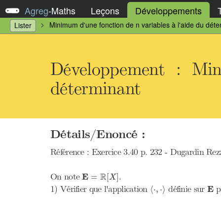
Agreg
-
Maths
Leçons
Développements
Minimum d'une fonction de n variables à l'aide du déte
Lister
Développement : Min
déterminant
Détails/Enoncé :
Référence : Exercice 3.40 p. 232 - Dugardin Rez
E
=
R
[
X
]
R
On note
E
.
=
[
]
X
⟨
⋅
,
⋅
⟩
E
1) Vérifier que l'application
définie sur
E
p
⟨
⋅
,
⋅
⟩