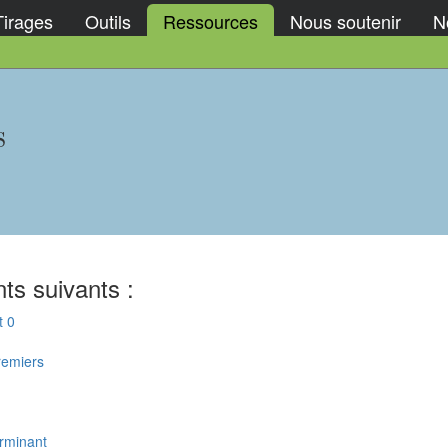
Tirages
Outils
Ressources
Nous soutenir
No
s
ts suivants :
t 0
remiers
erminant