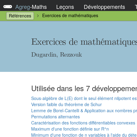
Agreg
-
Maths
Leçons
Développements
Exercices de mathématiques
Références
Exercices de mathématique
Dugardin, Rezzouk
Utilisée dans les 7 développemen
Sous-algèbre de L(E) dont le seul élément nilpotent es
Version faible du théorème de Schur
Lemme de Borel-Cantelli & Application aux nombres p
Permutations alternantes
Caractérisation des fonctions différentiables convexes
Maximum d'une fonction définie sur R^n
Minimum d'une fonction de n variables à l'aide du dét