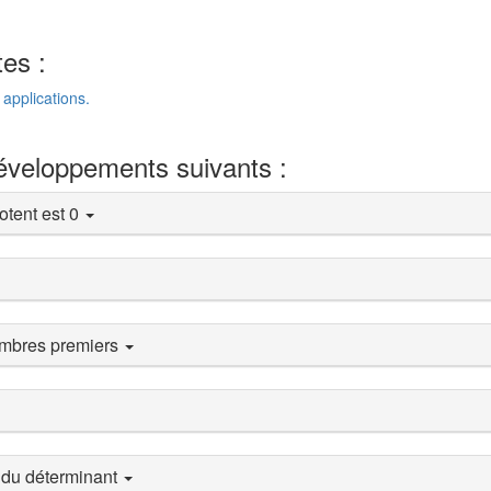
tes :
 applications.
développements suivants :
otent est 0
ombres premiers
e du déterminant