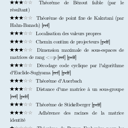
Théorème de Bézout faible (par le
résultant)
Théorème de point fixe de Kakutani (par
Hahn-Banach) [
ref
]
Localisation des valeurs propres
Chemin continu de projecteurs [
pdf
]
Dimension maximale de sous-espaces de
matrices de rang <=p [
ref
] [
pdf
]
Décodage code cyclique par l'algorithme
d'Euclide-Sugiyama [
ref
] [
pdf
]
Théorème d'Auerbach
Distance d'une matrice à un sous-groupe
[
ref
] [
pdf
]
Théorème de Stickelberger [
pdf
]
Adhérence des racines de la matrice
identité