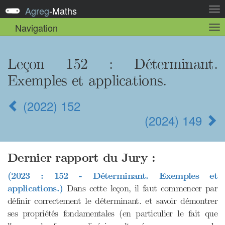
Agreg
-
Maths
Act
la
Navigation
Act
nav
la
sou
nav
Leçon 152
: Déterminant.
Exemples et applications.
(2022) 152
(2024) 149
Dernier rapport du Jury :
(2023 : 152 - Déterminant. Exemples et
applications.)
Dans cette leçon, il faut commencer par
définir correctement le déterminant. et savoir démontrer
ses propriétés fondamentales (en particulier le fait que