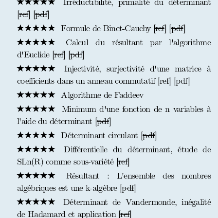
Irréductibilité, primalité du déterminant
[
ref
] [
pdf
]
Formule de Binet-Cauchy [
ref
] [
pdf
]
Calcul du résultant par l'algorithme
d'Euclide [
ref
] [
pdf
]
Injectivité, surjectivité d'une matrice à
coefficients dans un anneau commutatif [
ref
] [
pdf
]
Algorithme de Faddeev
Minimum d'une fonction de n variables à
l'aide du déterminant [
pdf
]
Déterminant circulant [
pdf
]
Différentielle du déterminant, étude de
SLn(R) comme sous-variété [
ref
]
Résultant : L'ensemble des nombres
algébriques est une k-algèbre [
pdf
]
Déterminant de Vandermonde, inégalité
de Hadamard et application [
ref
]