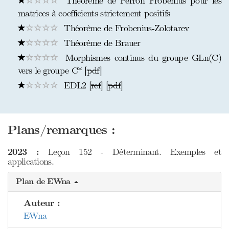
Théorème de Perron Frobenius pour les
matrices à coefficients strictement positifs
Théorème de Frobenius-Zolotarev
Théorème de Brauer
Morphismes continus du groupe GLn(C)
vers le groupe C* [
pdf
]
EDL2 [
ref
] [
pdf
]
Plans/remarques :
2023 :
Leçon 152 - Déterminant. Exemples et
applications.
Plan de EWna
Auteur :
EWna