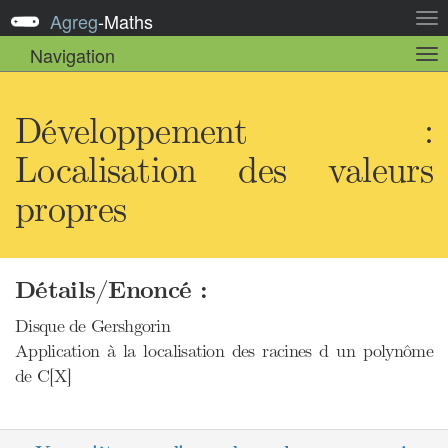
Agreg
-
Maths
Act
la
Navigation
Act
nav
la
sou
nav
Développement :
Localisation des valeurs
propres
Détails/Enoncé :
Disque de Gershgorin
Application à la localisation des racines d un polynôme
de C[X]