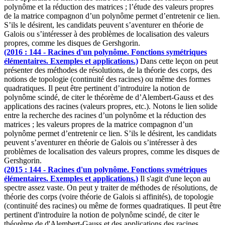
polynôme et la réduction des matrices ; l’étude des valeurs propres
de la matrice compagnon d’un polynôme permet d’entretenir ce lien.
S’ils le désirent, les candidats peuvent s’aventurer en théorie de
Galois ou s’intéresser à des problèmes de localisation des valeurs
propres, comme les disques de Gershgorin.
(2016 : 144 - Racines d'un polynôme. Fonctions symétriques
élémentaires. Exemples et applications.)
Dans cette leçon on peut
présenter des méthodes de résolutions, de la théorie des corps, des
notions de topologie (continuité des racines) ou même des formes
quadratiques. Il peut être pertinent d’introduire la notion de
polynôme scindé, de citer le théorème de d’Alembert-Gauss et des
applications des racines (valeurs propres, etc.). Notons le lien solide
entre la recherche des racines d’un polynôme et la réduction des
matrices ; les valeurs propres de la matrice compagnon d’un
polynôme permet d’entretenir ce lien. S’ils le désirent, les candidats
peuvent s’aventurer en théorie de Galois ou s’intéresser à des
problèmes de localisation des valeurs propres, comme les disques de
Gershgorin.
(2015 : 144 - Racines d'un polynôme. Fonctions symétriques
élémentaires. Exemples et applications.)
Il s'agit d'une leçon au
spectre assez vaste. On peut y traiter de méthodes de résolutions, de
théorie des corps (voire théorie de Galois si affinités), de topologie
(continuité des racines) ou même de formes quadratiques. Il peut être
pertinent d'introduire la notion de polynôme scindé, de citer le
théorème de d'Alembert-Gauss et des applications des racines