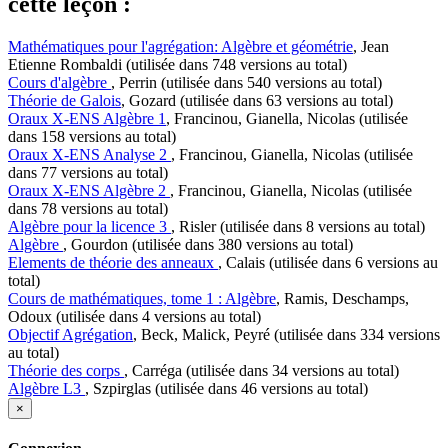
cette leçon :
Mathématiques pour l'agrégation: Algèbre et géométrie
, Jean
Etienne Rombaldi (utilisée dans 748 versions au total)
Cours d'algèbre
, Perrin (utilisée dans 540 versions au total)
Théorie de Galois
, Gozard (utilisée dans 63 versions au total)
Oraux X-ENS Algèbre 1
, Francinou, Gianella, Nicolas (utilisée
dans 158 versions au total)
Oraux X-ENS Analyse 2
, Francinou, Gianella, Nicolas (utilisée
dans 77 versions au total)
Oraux X-ENS Algèbre 2
, Francinou, Gianella, Nicolas (utilisée
dans 78 versions au total)
Algèbre pour la licence 3
, Risler (utilisée dans 8 versions au total)
Algèbre
, Gourdon (utilisée dans 380 versions au total)
Elements de théorie des anneaux
, Calais (utilisée dans 6 versions au
total)
Cours de mathématiques, tome 1 : Algèbre
, Ramis, Deschamps,
Odoux (utilisée dans 4 versions au total)
Objectif Agrégation
, Beck, Malick, Peyré (utilisée dans 334 versions
au total)
Théorie des corps
, Carréga (utilisée dans 34 versions au total)
Algèbre L3
, Szpirglas (utilisée dans 46 versions au total)
×