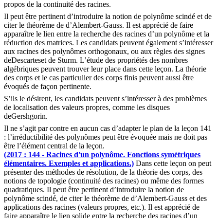
propos de la continuité des racines.
Il peut être pertinent d’introduire la notion de polynôme scindé et de
citer le théorème de d’Alembert-Gauss. Il est apprécié de faire
apparaître le lien entre la recherche des racines d’un polynôme et la
réduction des matrices. Les candidats peuvent également s’intéresser
aux racines des polynômes orthogonaux, ou aux règles des signes
deDescarteset de Sturm. L’étude des propriétés des nombres
algébriques peuvent trouver leur place dans cette leçon. La théorie
des corps et le cas particulier des corps finis peuvent aussi être
évoqués de façon pertinente.
S’ils le désirent, les candidats peuvent s’intéresser à des problèmes
de localisation des valeurs propres, comme les disques
deGershgorin.
Il ne s’agit par contre en aucun cas d’adapter le plan de la leçon 141
: l’irréductibilité des polynômes peut être évoquée mais ne doit pas
être l’élément central de la leçon.
(2017 : 144 - Racines d'un polynôme. Fonctions symétriques
élémentaires. Exemples et applications.)
Dans cette leçon on peut
présenter des méthodes de résolution, de la théorie des corps, des
notions de topologie (continuité des racines) ou même des formes
quadratiques. Il peut être pertinent d’introduire la notion de
polynôme scindé, de citer le théorème de d’Alembert-Gauss et des
applications des racines (valeurs propres, etc.). Il est apprécié de
faire apparaître le lien solide entre la recherche des racines d’un