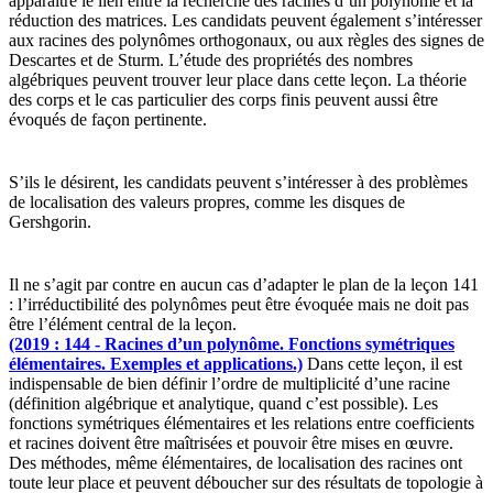
apparaître le lien entre la recherche des racines d’un polynôme et la
réduction des matrices. Les candidats peuvent également s’intéresser
aux racines des polynômes orthogonaux, ou aux règles des signes de
Descartes et de Sturm. L’étude des propriétés des nombres
algébriques peuvent trouver leur place dans cette leçon. La théorie
des corps et le cas particulier des corps finis peuvent aussi être
évoqués de façon pertinente.
S’ils le désirent, les candidats peuvent s’intéresser à des problèmes
de localisation des valeurs propres, comme les disques de
Gershgorin.
Il ne s’agit par contre en aucun cas d’adapter le plan de la leçon 141
: l’irréductibilité des polynômes peut être évoquée mais ne doit pas
être l’élément central de la leçon.
(2019 : 144 - Racines d’un polynôme. Fonctions symétriques
élémentaires. Exemples et applications.)
Dans cette leçon, il est
indispensable de bien définir l’ordre de multiplicité d’une racine
(définition algébrique et analytique, quand c’est possible). Les
fonctions symétriques élémentaires et les relations entre coefficients
et racines doivent être maîtrisées et pouvoir être mises en œuvre.
Des méthodes, même élémentaires, de localisation des racines ont
toute leur place et peuvent déboucher sur des résultats de topologie à