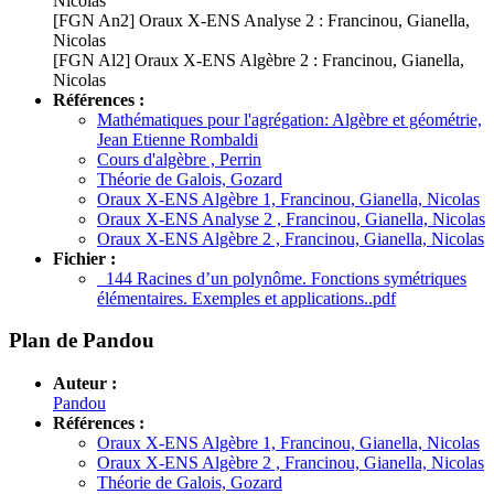
Nicolas
[FGN An2] Oraux X-ENS Analyse 2 : Francinou, Gianella,
Nicolas
[FGN Al2] Oraux X-ENS Algèbre 2 : Francinou, Gianella,
Nicolas
Références :
Mathématiques pour l'agrégation: Algèbre et géométrie,
Jean Etienne Rombaldi
Cours d'algèbre , Perrin
Théorie de Galois, Gozard
Oraux X-ENS Algèbre 1, Francinou, Gianella, Nicolas
Oraux X-ENS Analyse 2 , Francinou, Gianella, Nicolas
Oraux X-ENS Algèbre 2 , Francinou, Gianella, Nicolas
Fichier :
144 Racines d’un polynôme. Fonctions symétriques
élémentaires. Exemples et applications..pdf
Plan de Pandou
Auteur :
Pandou
Références :
Oraux X-ENS Algèbre 1, Francinou, Gianella, Nicolas
Oraux X-ENS Algèbre 2 , Francinou, Gianella, Nicolas
Théorie de Galois, Gozard