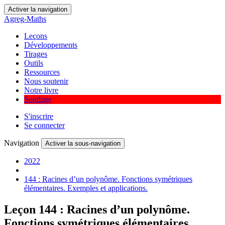
Activer la navigation
Agreg
-
Maths
Leçons
Développements
Tirages
Outils
Ressources
Nous soutenir
Notre livre
Sondage
S'inscrire
Se connecter
Navigation
Activer la sous-navigation
2022
144 : Racines d’un polynôme. Fonctions symétriques
élémentaires. Exemples et applications.
Leçon 144
: Racines d’un polynôme.
Fonctions symétriques élémentaires.