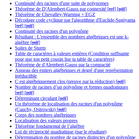
Continuité des racines d'une suite de polynomes
Théorème de D'Alembert-Gauss par connexité [
ref
] [
pdf
]
Théorème de Chevalley-Warning + EGZ
Décodage code cyclique par l'algorithme d'Euclide-Sugiyama
[
ref
] [
pdf
]
Continuité des racines d'un polynôme
Résultant : L'ensemble des nombres algébriques est une k-
algèbre [
pdf
]
Suites de Sturm
Table de caractères à valeurs entières (Condition suffisante
pour que ton petit cousin lise ta table de caractères)
Théorème de d'Alembert-Gauss par la compacité
Anneau des entiers algébriques et degré d'une représentation
irréductible
C est algébriquement clos (preuve par la réduction) [
pdf
]
Nombre de racines d’un polynôme et formes quadratiques
[
ref
] [
pdf
]
Déterminant circulant [
pdf
]
Un théorème de localisation des racines d'un polynôme
(Cauchy, Ostrowski) [
pdf
]
Corps des nombres algébriques
Localisation des valeurs propres
Théorème fondamental de l’algèbre
Loi de réciprocité quadratique (par le résultant)
Détermination du nombre de racines distinctes d'un polynôme