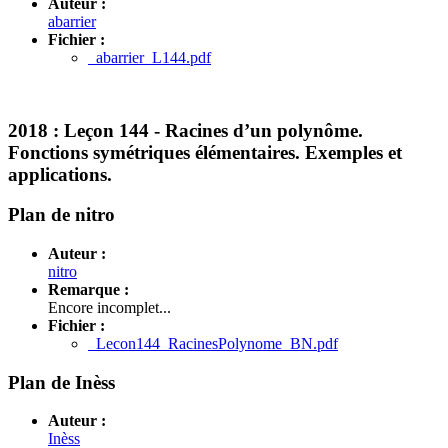
Auteur :
abarrier
Fichier :
abarrier_L144.pdf
2018 :
Leçon 144 - Racines d’un polynôme.
Fonctions symétriques élémentaires. Exemples et
applications.
Plan de nitro
Auteur :
nitro
Remarque :
Encore incomplet...
Fichier :
Lecon144_RacinesPolynome_BN.pdf
Plan de Inèss
Auteur :
Inèss