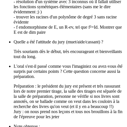
- résolution d'un système avec 3 inconnus où il fallait utiliser
les fonctions symétriques élémentaires (sans me le dire
évidemment ;) )
- trouver les racines d'un polynôme de degré 3 sans racine
évidente
- f endomorphisme de E, un R-ev, tel que f²=Id. Montrer que
E est de dim paire
Quelle a été l'attitude du jury (muet/aide/cassant) ?
Très souriants dès le début, très encourageant et bienveillants
tout du long.
L'oral s'est-il passé comme vous l'imaginiez ou avez-vous été
surpris par certains points ? Cette question concerne aussi la
préparation.
Préparation : le président du jury est présent et très rassurant
lors de notre premier tirage, la salle des tirages est séparée de
la salle de préparation, personne ne vérifie si nos livres sont
annotés, on se ballade comme on veut dans les couloirs à la
recherche des livres qu'on veut (et il y en a beaucoup !!)
Jury : on nous prend nos leçons et tous nos brouillons à la fin
de l'épreuve pour les jeter
Note obtenue :