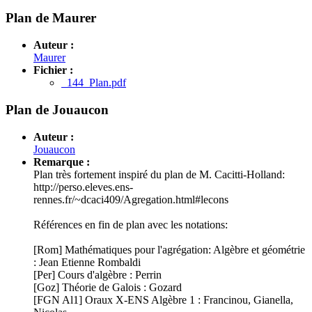
Plan de Maurer
Auteur :
Maurer
Fichier :
144_Plan.pdf
Plan de Jouaucon
Auteur :
Jouaucon
Remarque :
Plan très fortement inspiré du plan de M. Cacitti-Holland:
http://perso.eleves.ens-
rennes.fr/~dcaci409/Agregation.html#lecons
Références en fin de plan avec les notations:
[Rom] Mathématiques pour l'agrégation: Algèbre et géométrie
: Jean Etienne Rombaldi
[Per] Cours d'algèbre : Perrin
[Goz] Théorie de Galois : Gozard
[FGN Al1] Oraux X-ENS Algèbre 1 : Francinou, Gianella,