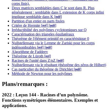
corps finis).
Deux matrices semblables dans C le sont dans R. Plus
généralement : semblable dans L extension de K corps infini
implique semblable dans K [
pdf
]
Partition d'un entier en parts fixées
Critère de Hermite [
ref
] [
pdf
]
Irréductibilité des polyômes cyclotomiques sur Q
Caractérisation des triangles équilatéraux
Théorème de l'élément primitif en caractéristique 0
Nullstellensatz via le Lemme de Zariski pour les corps
indénombrables [
ref
] [
pdf
]
Algorithme de Faddeev
Théorème de Lüroth [
ref
]
Racines de l'unité dans Z/nZ [
pdf
]
Nullstellensatz via le résultant (théorème des zéros de Hilbert)
Cas particulier du théorème de Dirichlet [
pdf
]
Méthode de Newton pour les polyômes
Plans/remarques :
2022 :
Leçon 144 - Racines d’un polynôme.
Fonctions symétriques élémentaires. Exemples et
applications.