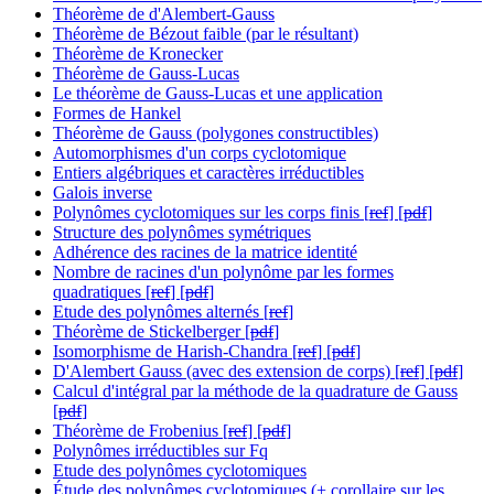
Théorème de d'Alembert-Gauss
Théorème de Bézout faible (par le résultant)
Théorème de Kronecker
Théorème de Gauss-Lucas
Le théorème de Gauss-Lucas et une application
Formes de Hankel
Théorème de Gauss (polygones constructibles)
Automorphismes d'un corps cyclotomique
Entiers algébriques et caractères irréductibles
Galois inverse
Polynômes cyclotomiques sur les corps finis [
ref
] [
pdf
]
Structure des polynômes symétriques
Adhérence des racines de la matrice identité
Nombre de racines d'un polynôme par les formes
quadratiques [
ref
] [
pdf
]
Etude des polynômes alternés [
ref
]
Théorème de Stickelberger [
pdf
]
Isomorphisme de Harish-Chandra [
ref
] [
pdf
]
D'Alembert Gauss (avec des extension de corps) [
ref
] [
pdf
]
Calcul d'intégral par la méthode de la quadrature de Gauss
[
pdf
]
Théorème de Frobenius [
ref
] [
pdf
]
Polynômes irréductibles sur Fq
Etude des polynômes cyclotomiques
Étude des polynômes cyclotomiques (+ corollaire sur les