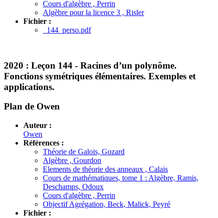
Cours d'algèbre , Perrin
Algèbre pour la licence 3 , Risler
Fichier :
144_perso.pdf
2020 :
Leçon 144 - Racines d’un polynôme.
Fonctions symétriques élémentaires. Exemples et
applications.
Plan de Owen
Auteur :
Owen
Références :
Théorie de Galois, Gozard
Algèbre , Gourdon
Elements de théorie des anneaux , Calais
Cours de mathématiques, tome 1 : Algèbre, Ramis,
Deschamps, Odoux
Cours d'algèbre , Perrin
Objectif Agrégation, Beck, Malick, Peyré
Fichier :