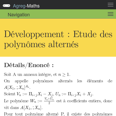
Agreg
-
Maths
Act
la
Navigation
Act
nav
la
sou
nav
Développement : Etude des
polynômes alternés
Détails/Enoncé :
n
≥
1
Soit A un anneau intègre, et
.
≥
1
n
On appelle polynômes alternés les éléments de
A
[
X
1
,
,
˙
X
n
]
A
n
.
[
,
,
]
A
˙
A
X
X
n
1
n
V
n
:=
Π
i
<
j
X
i
−
X
j
U
n
:=
Π
i
<
j
X
i
+
X
j
Soient
,
.
:
=
Π
−
:
=
Π
+
V
X
X
U
X
X
<
<
n
i
j
i
j
n
i
j
i
j
W
n
:=
V
n
+
U
n
2
+
V
U
Le polynôme
est à coefficients entiers, donc
:
=
n
n
W
n
2
A
[
X
1
,
,
˙
X
n
]
vit dans
.
[
,
,
]
˙
A
X
X
1
n
Pour tout polynôme alterné P, il existe des polynômes