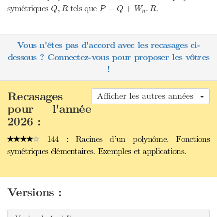
Q
,
R
P
=
Q
+
W
n
.
R
symétriques
tels que
.
,
=
+
.
Q
R
P
Q
W
R
n
Vous n'êtes pas d'accord avec les recasages ci-
dessous ? Connectez-vous pour proposer les vôtres
!
Recasages
Afficher les autres années
pour l'année
2026 :
144 : Racines d’un polynôme. Fonctions
symétriques élémentaires. Exemples et applications.
Versions :