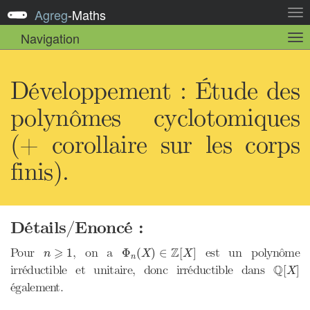
Agreg
-
Maths
Act
la
Navigation
Act
nav
la
sou
nav
Développement : Étude des
polynômes cyclotomiques
(+ corollaire sur les corps
finis).
Détails/Enoncé :
Φ
n
(
X
)
∈
Z
[
X
]
n
⩾
1
⩾
Z
Pour
, on a
est un polynôme
1
Φ
(
)
∈
[
]
n
X
X
n
Q
[
X
]
Q
irréductible et unitaire, donc irréductible dans
[
]
X
également.