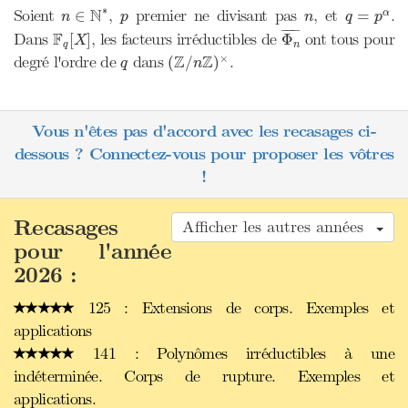
n
∈
N
∗
q
=
p
α
∗
p
n
N
Soient
,
premier ne divisant pas
, et
.
∈
=
α
n
p
n
q
p
Φ
n
¯
F
q
[
X
]
¯
¯¯¯¯¯
¯
F
Dans
, les facteurs irréductibles de
ont tous pour
[
]
Φ
X
q
n
(
Z
/
n
Z
)
×
q
Z
Z
×
degré l'ordre de
dans
.
(
/
)
q
n
Vous n'êtes pas d'accord avec les recasages ci-
dessous ? Connectez-vous pour proposer les vôtres
!
Recasages
Afficher les autres années
pour l'année
2026 :
125 : Extensions de corps. Exemples et
applications
141 : Polynômes irréductibles à une
indéterminée. Corps de rupture. Exemples et
applications.