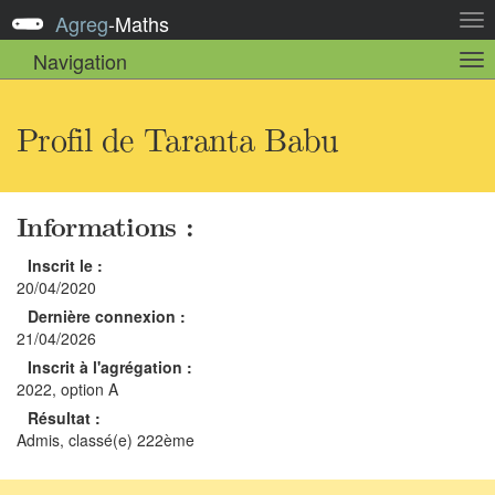
Agreg
-
Maths
Act
la
Navigation
Act
nav
la
sou
nav
Profil de Taranta Babu
Informations :
Inscrit le :
20/04/2020
Dernière connexion :
21/04/2026
Inscrit à l'agrégation :
2022, option A
Résultat :
Admis, classé(e) 222ème