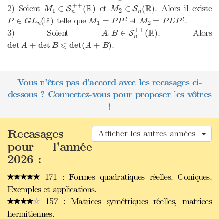
M
1
∈
S
n
+
+
(
R
)
M
2
∈
S
n
(
R
)
+
+
R
R
2) Soient
et
. Alors il existe
∈
(
)
∈
(
)
S
S
M
M
1
2
n
n
M
1
=
P
P
t
M
2
=
P
D
P
t
P
∈
G
L
n
(
R
)
R
telle que
et
.
∈
(
)
=
=
t
t
P
G
L
M
P
P
M
P
D
P
1
2
n
A
,
B
∈
S
n
+
+
(
R
)
+
+
R
3) Soient
. Alors
,
∈
(
)
S
A
B
n
det
A
+
det
B
⩽
det
(
A
+
B
)
⩽
.
det
+
det
det
(
+
)
A
B
A
B
Vous n'êtes pas d'accord avec les recasages ci-
dessous ? Connectez-vous pour proposer les vôtres
!
Recasages
Afficher les autres années
pour l'année
2026 :
171 : Formes quadratiques réelles. Coniques.
Exemples et applications.
157 : Matrices symétriques réelles, matrices
hermitiennes.