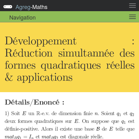
Agreg
-
Maths
Act
la
Navigation
Act
nav
la
sou
nav
Développement :
Réduction simultannée des
formes quadratiques réelles
& applications
Détails/Enoncé :
R
E
n
q
1
q
2
R
1) Soit
un
-e.v. de dimension finie
. Soient
et
E
n
q
q
1
2
E
q
1
deux formes quadratiques sur
. On suppose que
est
E
q
1
B
E
définie-positive. Alors il existe une base
de
telle que
B
E
m
a
t
B
q
1
=
I
n
m
a
t
B
q
2
et
est diagonale réelle.
=
m
a
t
q
I
m
a
t
q
1
2
B
n
B