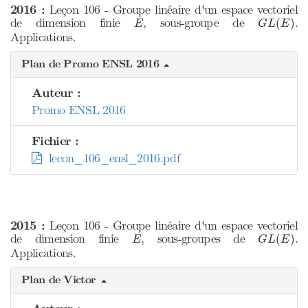
2016 :
Leçon 106 - Groupe linéaire d'un espace vectoriel
G
L
(
E
)
E
de dimension finie
, sous-groupe de
.
(
)
E
G
L
E
Applications.
Plan de Promo ENSL 2016
Auteur :
Promo ENSL 2016
Fichier :
lecon_106_ensl_2016.pdf
2015 :
Leçon 106 - Groupe linéaire d'un espace vectoriel
G
L
(
E
)
E
de dimension finie
, sous-groupes de
.
(
)
E
G
L
E
Applications.
Plan de Victor