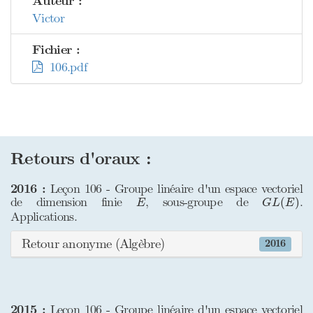
Auteur :
Victor
Fichier :
106.pdf
Retours d'oraux :
2016 :
Leçon 106 - Groupe linéaire d'un espace vectoriel
G
L
(
E
)
E
de dimension finie
, sous-groupe de
.
(
)
E
G
L
E
Applications.
Retour anonyme (Algèbre)
2016
2015 :
Leçon 106 - Groupe linéaire d'un espace vectoriel