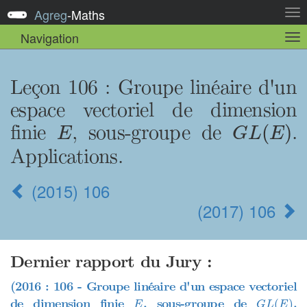
Agreg
-
Maths
Act
la
Navigation
Act
nav
la
sou
nav
Leçon 106 : Groupe linéaire d'un
espace vectoriel de dimension
G
L
(
E
)
E
finie
, sous-groupe de
.
(
)
E
G
L
E
Applications.
(2015) 106
(2017) 106
Dernier rapport du Jury :
(2016 : 106 - Groupe linéaire d'un espace vectoriel
G
L
(
E
)
E
de dimension finie
, sous-groupe de
.
(
)
E
G
L
E