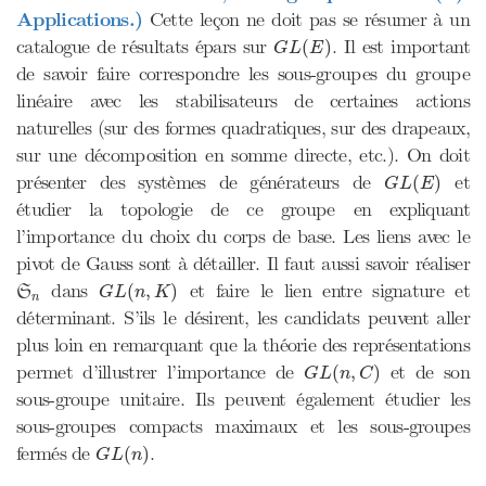
Applications.)
Cette leçon ne doit pas se résumer à un
G
L
(
E
)
catalogue de résultats épars sur
. Il est important
(
)
G
L
E
de savoir faire correspondre les sous-groupes du groupe
linéaire avec les stabilisateurs de certaines actions
naturelles (sur des formes quadratiques, sur des drapeaux,
sur une décomposition en somme directe, etc.). On doit
G
L
(
E
)
présenter des systèmes de générateurs de
et
(
)
G
L
E
étudier la topologie de ce groupe en expliquant
l’importance du choix du corps de base. Les liens avec le
pivot de Gauss sont à détailler. Il faut aussi savoir réaliser
G
L
(
n
,
K
)
S
n
dans
et faire le lien entre signature et
(
,
)
S
G
L
n
K
n
déterminant. S’ils le désirent, les candidats peuvent aller
plus loin en remarquant que la théorie des représentations
G
L
(
n
,
C
)
permet d’illustrer l’importance de
et de son
(
,
)
G
L
n
C
sous-groupe unitaire. Ils peuvent également étudier les
sous-groupes compacts maximaux et les sous-groupes
G
L
(
n
)
fermés de
.
(
)
G
L
n