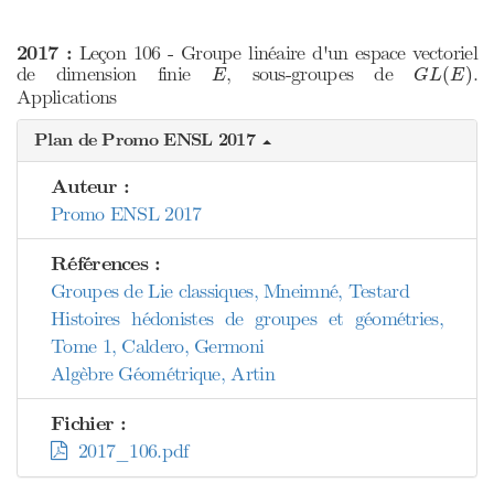
2017 :
Leçon 106 - Groupe linéaire d'un espace vectoriel
G
L
(
E
)
E
de dimension finie
, sous-groupes de
.
(
)
E
G
L
E
Applications
Plan de Promo ENSL 2017
Auteur :
Promo ENSL 2017
Références :
Groupes de Lie classiques, Mneimné, Testard
Histoires hédonistes de groupes et géométries,
Tome 1, Caldero, Germoni
Algèbre Géométrique, Artin
Fichier :
2017_106.pdf