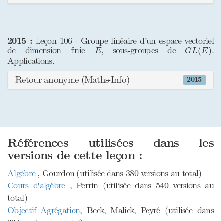
2015 :
Leçon 106 - Groupe linéaire d'un espace vectoriel
G
L
(
E
)
E
de dimension finie
, sous-groupes de
.
(
)
E
G
L
E
Applications.
Retour anonyme (Maths-Info)
2015
Références utilisées dans les
versions de cette leçon :
Algèbre
, Gourdon (utilisée dans 380 versions au total)
Cours d'algèbre
, Perrin (utilisée dans 540 versions au
total)
Objectif Agrégation
, Beck, Malick, Peyré (utilisée dans