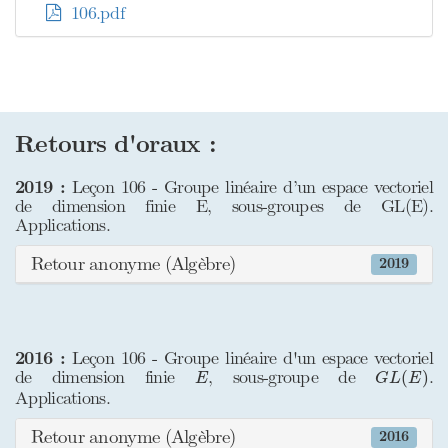
106.pdf
Retours d'oraux :
2019 :
Leçon 106 - Groupe linéaire d’un espace vectoriel
de dimension finie E, sous-groupes de GL(E).
Applications.
Retour anonyme (Algèbre)
2019
2016 :
Leçon 106 - Groupe linéaire d'un espace vectoriel
G
L
(
E
)
E
de dimension finie
, sous-groupe de
.
(
)
E
G
L
E
Applications.
Retour anonyme (Algèbre)
2016