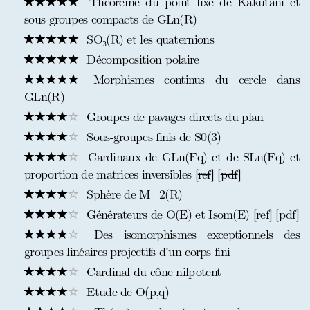
Théorème du point fixe de Kakutani et
sous-groupes compacts de GLn(R)
SO₃(R) et les quaternions
Décomposition polaire
Morphismes continus du cercle dans
GLn(R)
Groupes de pavages directs du plan
Sous-groupes finis de S0(3)
Cardinaux de GLn(Fq) et de SLn(Fq) et
proportion de matrices inversibles [
ref
] [
pdf
]
Sphère de M_2(R)
Générateurs de O(E) et Isom(E) [
ref
] [
pdf
]
Des isomorphismes exceptionnels des
groupes linéaires projectifs d'un corps fini
Cardinal du cône nilpotent
Etude de O(p,q)