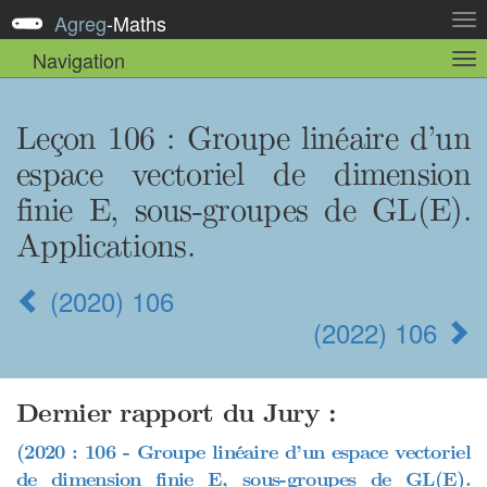
Agreg
-
Maths
Act
la
Navigation
Act
nav
la
sou
nav
Leçon 106
: Groupe linéaire d’un
espace vectoriel de dimension
finie E, sous-groupes de GL(E).
Applications.
(2020) 106
(2022) 106
Dernier rapport du Jury :
(2020 : 106 - Groupe linéaire d’un espace vectoriel
de dimension finie E, sous-groupes de GL(E).