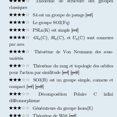
Théorème de structure des groupes
classiques
S4 est un groupe de pavage [
ref
]
Le groupe SO2(Fq)
PSLn(K) est simple [
ref
]
G
l
n
(
C
)
S
l
n
(
C
)
U
n
(
C
)
C
C
C
,
, et
sont connexes
(
)
(
)
(
)
G
l
S
l
U
n
n
n
par arcs
Théorème de Von Neumann des sous-
variétés
Théorème du rang et topologie des orbites
pour l'action par similitude [
ref
] [
pdf
]
SO3(R) est un groupe simple, connexe et
compact [
ref
] [
pdf
]
Décomposition Polaire C infini
difféomorphisme
Générateurs du groupe Isom(E)
Théorème de Witt [
ref
]