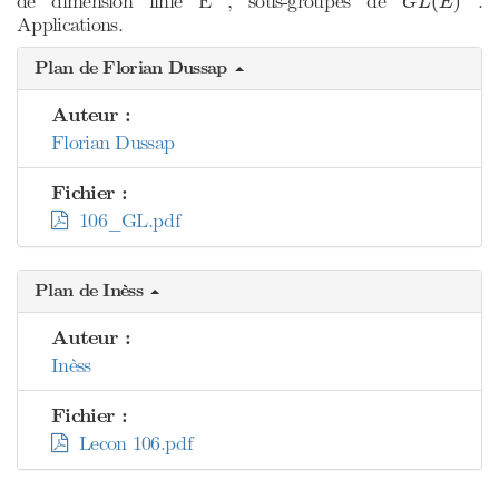
de dimension finie E , sous-groupes de
.
(
)
G
L
E
Applications.
Plan de Florian Dussap
Auteur :
Florian Dussap
Fichier :
106_GL.pdf
Plan de Inèss
Auteur :
Inèss
Fichier :
Lecon 106.pdf