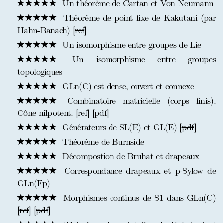
Un théorème de Cartan et Von Neumann
Théorème de point fixe de Kakutani (par
Hahn-Banach) [
ref
]
Un isomorphisme entre groupes de Lie
Un isomorphisme entre groupes
topologiques
GLn(C) est dense, ouvert et connexe
Combinatoire matricielle (corps finis).
Cône nilpotent. [
ref
] [
pdf
]
Générateurs de SL(E) et GL(E) [
pdf
]
Théorème de Burnside
Décompostion de Bruhat et drapeaux
Correspondance drapeaux et p-Sylow de
GLn(Fp)
Morphismes continus de S1 dans GLn(C)
[
ref
] [
pdf
]