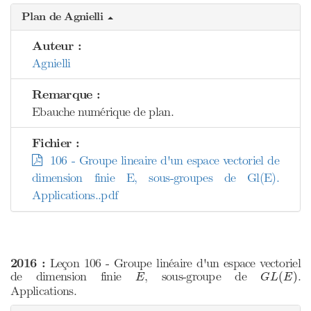
Plan de Agnielli
Auteur :
Agnielli
Remarque :
Ebauche numérique de plan.
Fichier :
106 - Groupe lineaire d'un espace vectoriel de
dimension finie E, sous-groupes de Gl(E).
Applications..pdf
2016 :
Leçon 106 - Groupe linéaire d'un espace vectoriel
G
L
(
E
)
E
de dimension finie
, sous-groupe de
.
(
)
E
G
L
E
Applications.