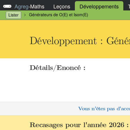
Agreg
-
Maths
Leçons
Développements
Générateurs de O(E) et Isom(E)
Lister
Développement : Génér
Détails/Enoncé :
Vous n'êtes pas d'acc
Recasages pour l'année 2026 :